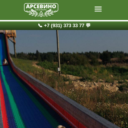
📞
+7 (931) 373 33 77
💬