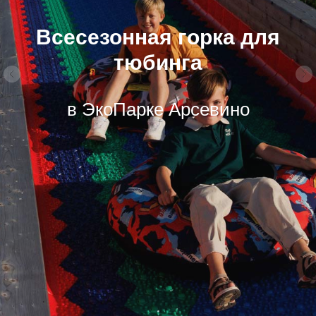
Всесезонная горка для
тюбинга
в ЭкоПарке Арсевино