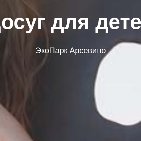
осуг для дет
ЭкоПарк Арсевино