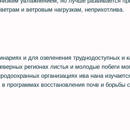
 низким увлажнением, но лучше развивается пр
 ветрам и ветровым нагрузкам, неприхотлива.
пинариях и для озеленения труднодоступных и 
северных регионах листья и молодые побеги мо
иродоохранных организациях ива нана изучаетс
 в программах восстановления почв и борьбы с