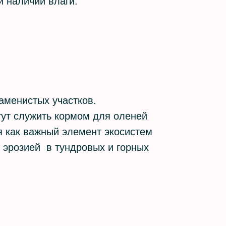
и наличии влаги.
каменистых участков.
гут служить кормом для оленей
я как важный элемент экосистем
 эрозией в тундровых и горных