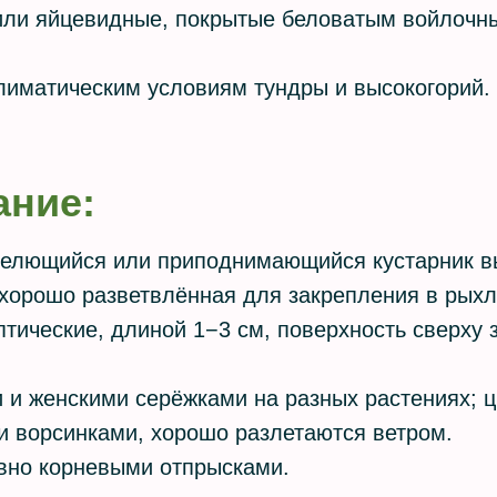
 или яйцевидные, покрытые беловатым войлочн
.
лиматическим условиям тундры и высокогорий.
ание:
стелющийся или приподнимающийся кустарник в
 хорошо разветвлённая для закрепления в рых
птические, длиной 1−3 см, поверхность сверху 
 и женскими серёжками на разных растениях; 
и ворсинками, хорошо разлетаются ветром.
ивно корневыми отпрысками.