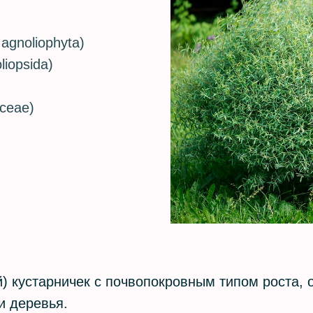
agnoliophyta)
liopsida)
aceae)
 кустарничек с почвопокровным типом роста, о
и деревья.