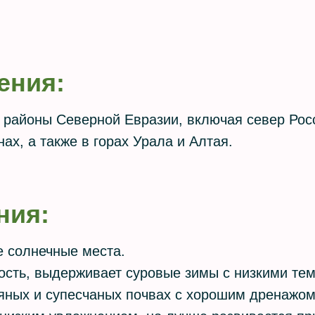
ения:
районы Северной Евразии, включая север Росс
нах, а также в горах Урала и Алтая.
ния:
е солнечные места.
ость, выдерживает суровые зимы с низкими те
фяных и супесчаных почвах с хорошим дренажо