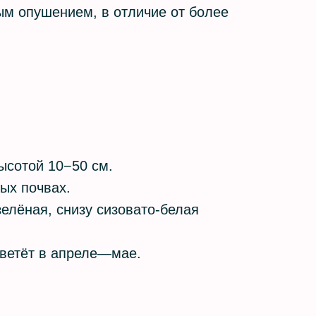
ым опушением, в отличие от более
ысотой 10−50 см.
лых почвах.
зелёная, снизу сизовато-белая
цветёт в апреле—мае.