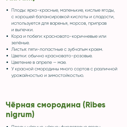
Плоды: ярко-красные, маленькие, кислые ягоды,
с хорошей балансировкой кислоты и сладости,
используется для варенья, морсов, приправ
и выпечки.
Кора и побеги: красновато-коричневые или
зелёные.
Листья: пяти-лопастные с зубчатым краем.
Цветки: обычно красновато-розовые.
Цветение в апреле — мае.
У красной смородины много сортов с различной
урожайностью и зимостойкостью.
Чёрная смородина (Ribes
nigrum)
Плоды: чёрные, чёрно-фиолетовые ягоды