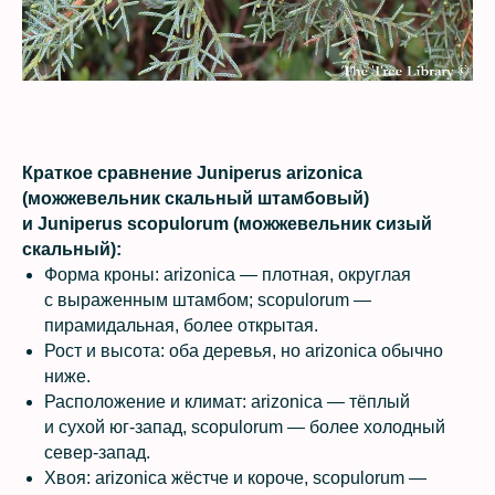
Краткое сравнение Juniperus arizonica
(можжевельник скальный штамбовый)
и Juniperus scopulorum (можжевельник сизый
скальный):
Форма кроны: arizonica — плотная, округлая
с выраженным штамбом; scopulorum —
пирамидальная, более открытая.
Рост и высота: оба деревья, но arizonica обычно
ниже.
Расположение и климат: arizonica — тёплый
и сухой юг-запад, scopulorum — более холодный
север-запад.
Хвоя: arizonica жёстче и короче, scopulorum —