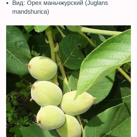
Вид: Орех маньчжурский (Juglans
mandshurica)