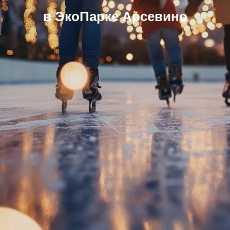
в ЭкоПарке Арсевино