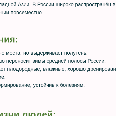
падной Азии. В России широко распространён в 
нии повсеместно.
ния:
е места, но выдерживает полутень.
шо переносит зимы средней полосы России.
тает плодородные, влажные, хорошо дренирова
хе.
рмирование, устойчив к болезням.
изни людей: