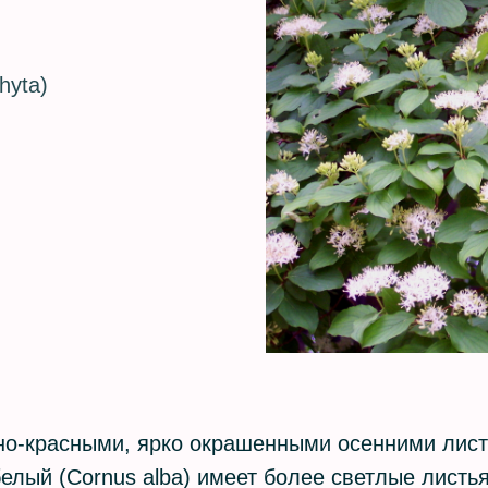
hyta)
)
)
но-красными, ярко окрашенными осенними лист
белый (Cornus alba) имеет более светлые листь