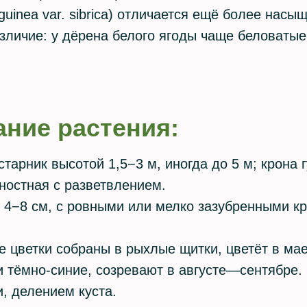
guinea var. sibrica) отличается ещё более нас
зличие: у дёрена белого ягоды чаще беловатые
ание растения:
тарник высотой 1,5−3 м, иногда до 5 м; крона г
ностная с разветвлением.
й 4−8 см, с ровными или мелко зазубренными к
е цветки собраны в рыхлые щитки, цветёт в м
и тёмно-синие, созревают в августе—сентябре.
, делением куста.