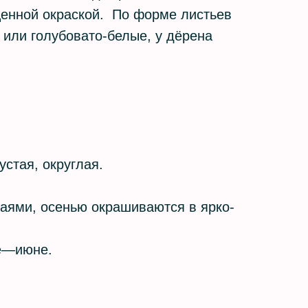
ыщенной окраской. По форме листьев
 или голубовато-белые, у дёрена
устая, округлая.
раями, осенью окрашиваются в ярко-
ае—июне.